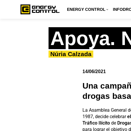
Inicio
»
Actualidad
»
Blog
»
Apoya. No castigues.
ENERGY CONTROL
INFODR
Apoya. N
Núria Calzada
14/06/2021
Una campaña
drogas basa
La Asamblea General d
1987, decide celebrar
e
Tráfico Ilícito
de
Droga
para lograr el objetivo