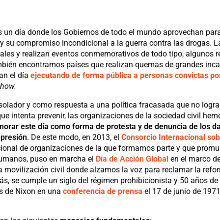
es un día donde los Gobiernos de todo el mundo aprovechan para
a y su compromiso incondicional a la guerra contra las drogas. 
ales y realizan eventos conmemorativos de todo tipo, algunos 
mbién encontramos países que realizan quemas de grandes inca
an el día
ejecutando de forma pública a personas convictas por
 show.
olador y como respuesta a una política fracasada que no logra 
e intenta prevenir, las organizaciones de la sociedad civil he
orar este día como forma de protesta y de denuncia de los da
epresión
. De este modo, en 2013, el
Consorcio Internacional sob
acional de organizaciones de la que formamos parte y que promu
humanos, puso en marcha el
Día de Acción Global
en el marco d
la movilización civil donde alzamos la voz para reclamar la refor
s, se cumple un siglo del régimen prohibicionista y 50 años de 
as de Nixon en una
conferencia de prensa
el 17 de junio de 1971