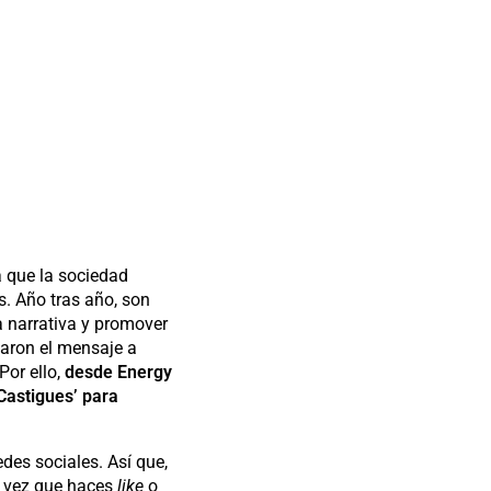
a que la sociedad
. Año tras año, son
a narrativa y promover
haron el mensaje a
Por ello,
desde Energy
Castigues’ para
des sociales. Así que,
 vez que haces
like
o