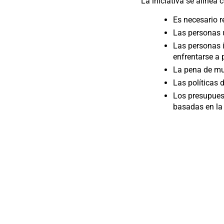
La iniciativa se alinea 
Es necesario r
Las personas 
Las personas i
enfrentarse a
La pena de mu
Las políticas 
Los presupuest
basadas en la