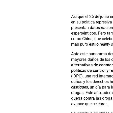
Así que el 26 de junio 
en su política represiv
presentan datos nacion
esperpénticos. Pero ta
como China, que celebr
más puro estilo
reality
Ante este panorama des
mayores daños de los qu
alternativas de conmem
políticas de control y r
(IDPC), una red intern
daños y los derechos 
castigues
, un día para 
drogas. Este año, ademá
guerra contra las drog
avance que celebrar.