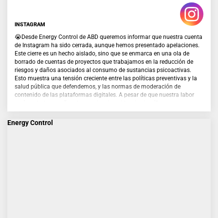
INSTAGRAM
😭Desde Energy Control de ABD queremos informar que nuestra cuenta
de Instagram ha sido cerrada, aunque hemos presentado apelaciones.
Este cierre es un hecho aislado, sino que se enmarca en una ola de
borrado de cuentas de proyectos que trabajamos en la reducción de
riesgos y daños asociados al consumo de sustancias psicoactivas.
Esto muestra una tensión creciente entre las políticas preventivas y la
salud pública que defendemos, y las normas de moderación de
contenido de las plataformas digitales. A pesar de que nuestra labor
está avalada por años de experiencia, evidencia científica y
reconocimiento de administraciones públicas, otros proyectos y la
comunidad internacional, los algoritmos y decisiones unilaterales de
Energy Control
estas plataformas están provocando censura en contenidos
preventivos, educativos e informativos, que tienen como objetivo
proteger la salud y la vida de las personas.
Desde EC reivindicamos el derecho a informar, acompañar y reducir los
daños asociados al uso de drogas, especialmente entre personas que
ya consumen, ofreciendo herramientas, conocimientos y recursos
basados en respeto, evidencia y derechos humanos. El cierre de
nuestros canales en redes limita nuestro alcance y capacidad de
intervención, y afecta directamente a quienes nos usan para resolver
dudas, recibir información veraz y tomar decisiones más seguras.