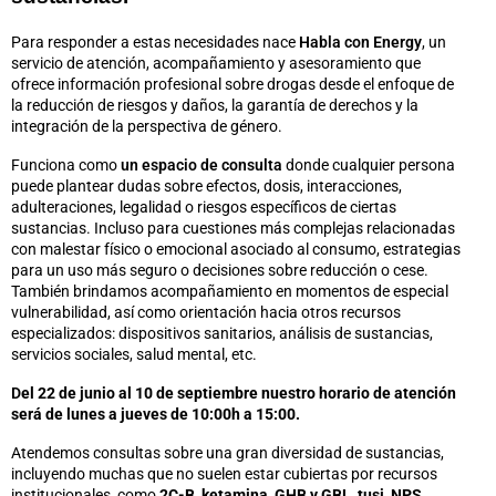
Para responder a estas necesidades nace
Habla con Energy
, un
servicio de atención, acompañamiento y asesoramiento que
ofrece información profesional sobre drogas desde el enfoque de
la reducción de riesgos y daños, la garantía de derechos y la
integración de la perspectiva de género.
Funciona como
un espacio de consulta
donde cualquier persona
puede plantear dudas sobre efectos, dosis, interacciones,
adulteraciones, legalidad o riesgos específicos de ciertas
sustancias. Incluso para cuestiones más complejas relacionadas
con malestar físico o emocional asociado al consumo, estrategias
para un uso más seguro o decisiones sobre reducción o cese.
También brindamos acompañamiento en momentos de especial
vulnerabilidad, así como orientación hacia otros recursos
especializados: dispositivos sanitarios, análisis de sustancias,
servicios sociales, salud mental, etc.
D
el 22 de junio al 10 de septiembre nuestro horario de atención
será de lunes a jueves de 10:00h a 15:00.
Atendemos consultas sobre una gran diversidad de sustancias,
incluyendo muchas que no suelen estar cubiertas por recursos
institucionales, como
2C-B
,
ketamina
,
GHB y GBL
,
tusi
,
NPS
,