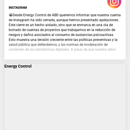
INSTAGRAM
😭Desde Energy Control de ABD queremos informar que nuestra cuenta
de Instagram ha sido cerrada, aunque hemos presentado apelaciones.
Este cierre es un hecho aislado, sino que se enmarca en una ola de
borrado de cuentas de proyectos que trabajamos en la reducción de
riesgos y daños asociados al consumo de sustancias psicoactivas.
Esto muestra una tensión creciente entre las políticas preventivas y la
salud pública que defendemos, y las normas de moderación de
contenido de las plataformas digitales. A pesar de que nuestra labor
está avalada por años de experiencia, evidencia científica y
reconocimiento de administraciones públicas, otros proyectos y la
comunidad internacional, los algoritmos y decisiones unilaterales de
Energy Control
estas plataformas están provocando censura en contenidos
preventivos, educativos e informativos, que tienen como objetivo
proteger la salud y la vida de las personas.
Desde EC reivindicamos el derecho a informar, acompañar y reducir los
daños asociados al uso de drogas, especialmente entre personas que
ya consumen, ofreciendo herramientas, conocimientos y recursos
basados en respeto, evidencia y derechos humanos. El cierre de
nuestros canales en redes limita nuestro alcance y capacidad de
intervención, y afecta directamente a quienes nos usan para resolver
dudas, recibir información veraz y tomar decisiones más seguras.
Queremos agradecer el apoyo de las personas que siguen y valoran
nuestro trabajo, así como de administraciones públicas, organizaciones