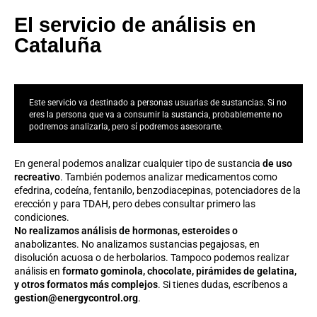
El servicio de análisis en
Cataluña
Este servicio va destinado a personas usuarias de sustancias. Si no
eres la persona que va a consumir la sustancia, probablemente no
podremos analizarla, pero sí podremos asesorarte.
En general podemos analizar cualquier tipo de sustancia
de uso
recreativo
. También podemos analizar medicamentos como
efedrina, codeína, fentanilo, benzodiacepinas, potenciadores de la
erección y para TDAH, pero debes consultar primero las
condiciones.
No realizamos análisis de hormonas, esteroides o
anabolizantes. No analizamos sustancias pegajosas, en
disolución acuosa o de herbolarios. Tampoco podemos realizar
análisis en
formato gominola, chocolate, pirámides de gelatina,
y otros formatos más complejos
. Si tienes dudas, escríbenos a
gestion@energycontrol.org
.