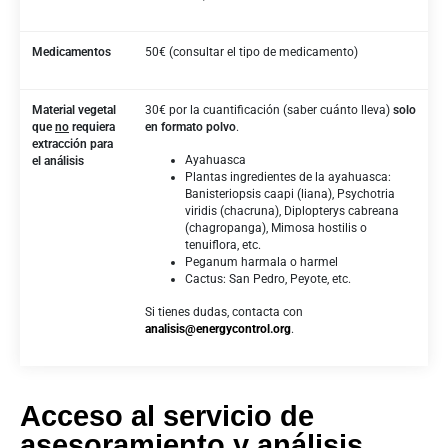
Medicamentos
50€ (consultar el tipo de medicamento)
Material vegetal
30€ por la cuantificación (saber cuánto lleva)
solo
que
no
requiera
en formato polvo
.
extracción para
Ayahuasca
el análisis
Plantas ingredientes de la ayahuasca:
Banisteriopsis caapi (liana), Psychotria
viridis (chacruna), Diplopterys cabreana
(chagropanga), Mimosa hostilis o
tenuiflora, etc.
Peganum harmala o harmel
Cactus: San Pedro, Peyote, etc.
Si tienes dudas, contacta con
analisis@energycontrol.org
.
Acceso al servicio de
asesoramiento y análisis