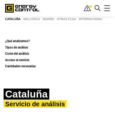
Inicio
»
Servicio de análisis
»
Cataluña
SERVICIO DE ANÁLISIS
TÉCNICAS ANALÍTICAS
ANDALUCÍA
CATALUÑA
MALLORCA
MADRID
OTRAS CCAA
INTERNACIONAL
¿Qué analizamos?
Tipos de análisis
Coste del análisis
Acceso al servicio
Cantidades necesarias
Cataluña
Servicio de análisis