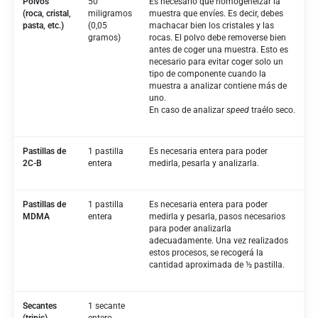
Polvos
50
Es necesario que homogeneizar la
(roca, cristal,
miligramos
muestra que envíes. Es decir, debes
pasta, etc.)
(0,05
machacar bien los cristales y las
gramos)
rocas. El polvo debe removerse bien
antes de coger una muestra. Esto es
necesario para evitar coger solo un
tipo de componente cuando la
muestra a analizar contiene más de
uno.
En caso de analizar
speed
traélo seco.
Pastillas de
1 pastilla
Es necesaria entera para poder
2C-B
entera
medirla, pesarla y analizarla.
Pastillas de
1 pastilla
Es necesaria entera para poder
MDMA
entera
medirla y pesarla, pasos necesarios
para poder analizarla
adecuadamente. Una vez realizados
estos procesos, se recogerá la
cantidad aproximada de ½ pastilla.
Secantes
1 secante
(tripis)
entero