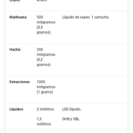
Marihuana
500
Líquido de vapeo: 1 cartucho.
miligramos
(0,5
gramos)
Hachís
200
miligramos
(0,2
gramos)
Extracciones
1000
miligramos
(1 gramo)
Líquidos
2 mililitros
LSD líquido.
1,5
GHB y GBL.
mililitros