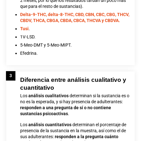
2 meses, por lo que los resultados tardan un poco más
que para el resto de sustancias).
Delta-9-THC, delta-8-THC, CBD, CBN, CBC, CBG, THCV,
CBDV, THCA, CBGA, CBDA, CBCA, THCVA y CBDVA.
Tusi
.
1V-LSD.
5-Meo-DMT y 5-Meo-MIPT.
Efedrina.
3
Diferencia entre análisis cualitativo y
cuantitativo
Los
análisis cualitativos
determinan si la sustancia es o
no es la esperada, y si hay presencia de adulterantes:
responden a una pregunta de sí o no contiene
sustancias psicoactivas
.
Los
análisis cuantitativos
determinan el porcentaje de
presencia de la sustancia en la muestra, así como el de
sus adulterantes:
responden a la pregunta cuánto