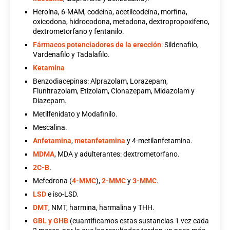
Heroína, 6-MAM, codeína, acetilcodeína, morfina,
oxicodona, hidrocodona, metadona, dextropropoxifeno,
dextrometorfano y fentanilo.
Fármacos potenciadores de la erección
: Sildenafilo,
Vardenafilo y Tadalafilo.
Ketamina
Benzodiacepinas: Alprazolam, Lorazepam,
Flunitrazolam, Etizolam, Clonazepam, Midazolam y
Diazepam.
Metilfenidato y Modafinilo.
Mescalina.
Anfetamina
,
metanfetamina
y 4-metilanfetamina.
MDMA
, MDA y adulterantes: dextrometorfano.
2C-B
.
Mefedrona (
4-MMC
),
2-MMC
y
3-MMC
.
LSD
e iso-LSD.
DMT
, NMT, harmina, harmalina y THH.
GBL y GHB
(cuantificamos estas sustancias 1 vez cada