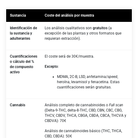
Sustancia
Coste del análisis por muestra
Identificación de
Los análisis cualitativos son
gratuitos
(a
la sustancia y
excepción de las plantas y otros formatos que
adulterantes
requieran extracción).
Cuantificaciones
El coste será de 30€/muestra.
o cálculo del %
Excepto
:
de compuesto
activo
MDMA, 2C-B, LSD, anfetamina/
speed
,
heroína, levamisol y fenacetina. Estas
cuantificaciones serán gratuitas.
Cannabis
Análisis completo de cannabinoides o
Full scan
(Delta-9-THC, delta-8-THC, CBD, CBN, CBC, CBG,
THCV, CBDV, THCA, CBGA, CBDA, CBCA, THCVA y
CBDVA): 70€
Análisis de cannabinoides básico (THC, THCA,
CBD, CBDA): 50€