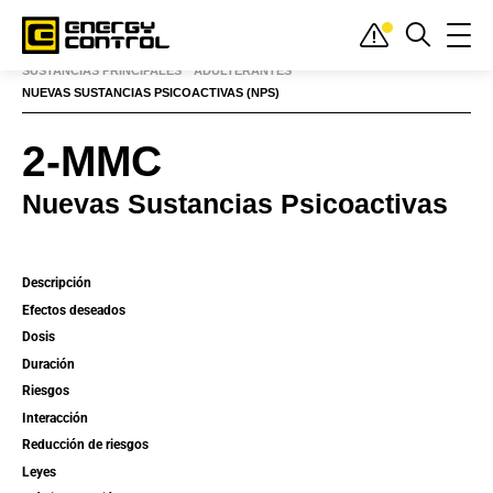
Inicio
»
Sustancias
»
Nuevas sustancias psicoactivas (NPS)
»
2-MMC
SUSTANCIAS PRINCIPALES
ADULTERANTES
NUEVAS SUSTANCIAS PSICOACTIVAS (NPS)
2-MMC
Nuevas Sustancias Psicoactivas
Descripción
Efectos deseados
Dosis
Duración
Riesgos
Interacción
Reducción de riesgos
Leyes