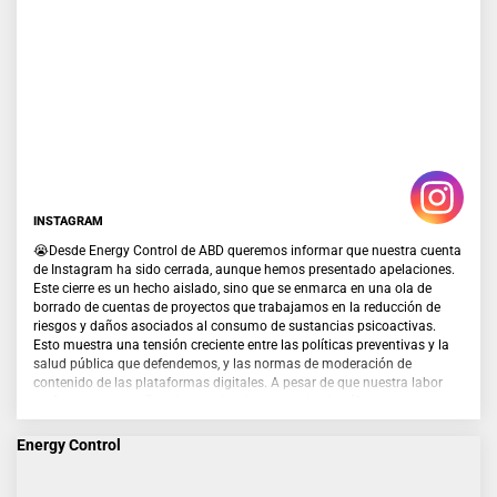
INSTAGRAM
😭Desde Energy Control de ABD queremos informar que nuestra cuenta
de Instagram ha sido cerrada, aunque hemos presentado apelaciones.
Este cierre es un hecho aislado, sino que se enmarca en una ola de
borrado de cuentas de proyectos que trabajamos en la reducción de
riesgos y daños asociados al consumo de sustancias psicoactivas.
Esto muestra una tensión creciente entre las políticas preventivas y la
salud pública que defendemos, y las normas de moderación de
contenido de las plataformas digitales. A pesar de que nuestra labor
está avalada por años de experiencia, evidencia científica y
reconocimiento de administraciones públicas, otros proyectos y la
comunidad internacional, los algoritmos y decisiones unilaterales de
Energy Control
estas plataformas están provocando censura en contenidos
preventivos, educativos e informativos, que tienen como objetivo
proteger la salud y la vida de las personas.