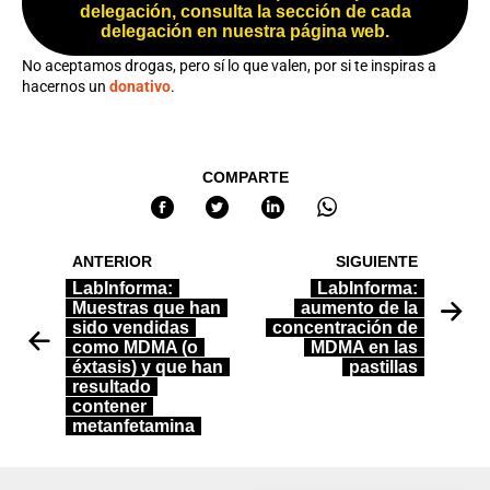
delegación, consulta la sección de cada
delegación en nuestra página web.
No aceptamos drogas, pero sí lo que valen, por si te inspiras a
hacernos un
donativo
.
COMPARTE
ANTERIOR
SIGUIENTE
LabInforma:
LabInforma:
Muestras que han
aumento de la
sido vendidas
concentración de
como MDMA (o
MDMA en las
éxtasis) y que han
pastillas
resultado
contener
metanfetamina