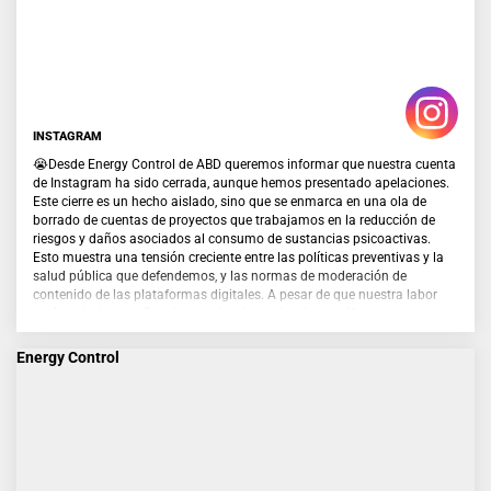
INSTAGRAM
😭Desde Energy Control de ABD queremos informar que nuestra cuenta
de Instagram ha sido cerrada, aunque hemos presentado apelaciones.
Este cierre es un hecho aislado, sino que se enmarca en una ola de
borrado de cuentas de proyectos que trabajamos en la reducción de
riesgos y daños asociados al consumo de sustancias psicoactivas.
Esto muestra una tensión creciente entre las políticas preventivas y la
salud pública que defendemos, y las normas de moderación de
contenido de las plataformas digitales. A pesar de que nuestra labor
está avalada por años de experiencia, evidencia científica y
reconocimiento de administraciones públicas, otros proyectos y la
comunidad internacional, los algoritmos y decisiones unilaterales de
Energy Control
estas plataformas están provocando censura en contenidos
preventivos, educativos e informativos, que tienen como objetivo
proteger la salud y la vida de las personas.
Desde EC reivindicamos el derecho a informar, acompañar y reducir los
daños asociados al uso de drogas, especialmente entre personas que
ya consumen, ofreciendo herramientas, conocimientos y recursos