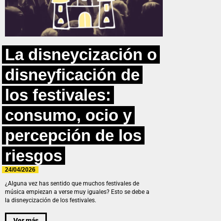
La disneycización o
disneyficación de
los festivales:
consumo, ocio y
percepción de los
riesgos
24/04/2026
¿Alguna vez has sentido que muchos festivales de
música empiezan a verse muy iguales? Esto se debe a
la disneycización de los festivales.
Ver más