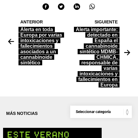
ANTERIOR
SIGUIENTE
Alerta en toda
Alerta importante:
Europa por varias
detectado en
intoxicaciones y
España el
fallecimientos
cannabinoide
asociados a un
sintético MDMB-
cannabinoide
CHMICA,
sintético
responsable de
varias
intoxicaciones y
fallecimientos en
Europa
MÁS NOTICIAS