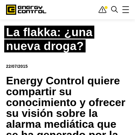
Inicio
»
Actualidad
»
Notas de prensa
»
La flakka: ¿una nueva droga?
La flakka: ¿una
nueva droga?
22/07/2015
Energy Control quiere
compartir su
conocimiento y ofrecer
su visión sobre la
alarma mediática que
se ha generado por la