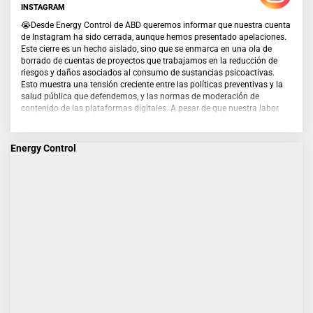
INSTAGRAM
😭Desde Energy Control de ABD queremos informar que nuestra cuenta
de Instagram ha sido cerrada, aunque hemos presentado apelaciones.
Este cierre es un hecho aislado, sino que se enmarca en una ola de
borrado de cuentas de proyectos que trabajamos en la reducción de
riesgos y daños asociados al consumo de sustancias psicoactivas.
Esto muestra una tensión creciente entre las políticas preventivas y la
salud pública que defendemos, y las normas de moderación de
contenido de las plataformas digitales. A pesar de que nuestra labor
está avalada por años de experiencia, evidencia científica y
reconocimiento de administraciones públicas, otros proyectos y la
comunidad internacional, los algoritmos y decisiones unilaterales de
Energy Control
estas plataformas están provocando censura en contenidos
preventivos, educativos e informativos, que tienen como objetivo
proteger la salud y la vida de las personas.
Desde EC reivindicamos el derecho a informar, acompañar y reducir los
daños asociados al uso de drogas, especialmente entre personas que
ya consumen, ofreciendo herramientas, conocimientos y recursos
basados en respeto, evidencia y derechos humanos. El cierre de
nuestros canales en redes limita nuestro alcance y capacidad de
intervención, y afecta directamente a quienes nos usan para resolver
dudas, recibir información veraz y tomar decisiones más seguras.
Queremos agradecer el apoyo de las personas que siguen y valoran
nuestro trabajo, así como de administraciones públicas, organizaciones
sociales que comparten nuestra visión y personas que organizan