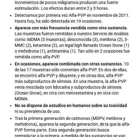
Incrementos de pocos miligramos producen una fuerte
estimulación. Los efectos duran entre 2 y 3 horas.
Detectamos por primera vez Alfa-PVP en noviembre de 2011.
Hasta hoy, ha sido detectada en 19 ocasiones.
Aparece con más frecuencia vendida como otra sustancia
.
Las muestras fueron remitidas a nuestro Servicio de Análisis
como: MDMA (5 muestras), desconocida (3), metilona (2), 3-
MMC (2), ketamina (2), un
legal high
llamado Ocean Snow (1)
o mefedrona (1), anfetamina (1). Tan sólo en 2 ocasiones fue
remitida como alfa-PVP.
En ocasiones, aparece combinada con otras sustancias.
10
de las 17 muestras sólo contenían alfa-PVP. En dos de ellas,
se encontró alfa-PVP y diluyente, y en otras dos, alfa-PVP
más subproductos de síntesis. En una muestra, la alfa-PVP
venía mezclada con lidocaína y subproductos de síntesis
(Ocean Snow), en otra con metoxetamina y en otra con
MDMA.
No se dispone de estudios en humanos sobre su toxicidad
ni su prevalencia de uso.
Tras la primera generación de catinonas (MDPV, metilona y
mefedrona), aparece la segunda generación, de la que la alfa-
PVP forma parte. Esta segunda generación busca
reemplazar a la primera, a medida de las sustancias se van