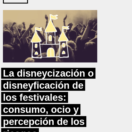
La disneycización o
disneyficación de
los festivales:
consumo, ocio y
percepción de los