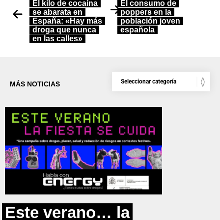
El kilo de cocaína
El consumo de
se abarata en
poppers en la
España: «Hay más
población joven
droga que nunca
española
en las calles»
MÁS NOTICIAS
Este verano… la