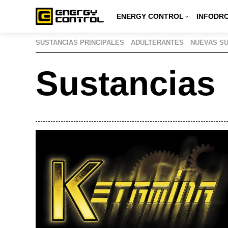
Inicio
»
Sustancias
ENERGY CONTROL
INFODR
SUSTANCIAS PRINCIPALES
ADULTERANTES
NUEVAS SU
Sustancias